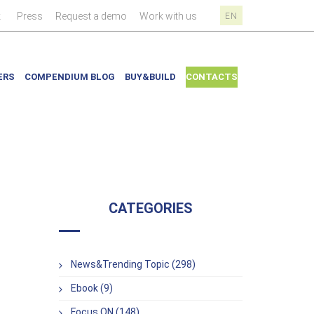
|
|
|
|
k
Press
Request a demo
Work with us
EN
ERS
COMPENDIUM BLOG
BUY&BUILD
CONTACTS
CATEGORIES
News&Trending Topic (298)
Ebook (9)
Focus ON (148)