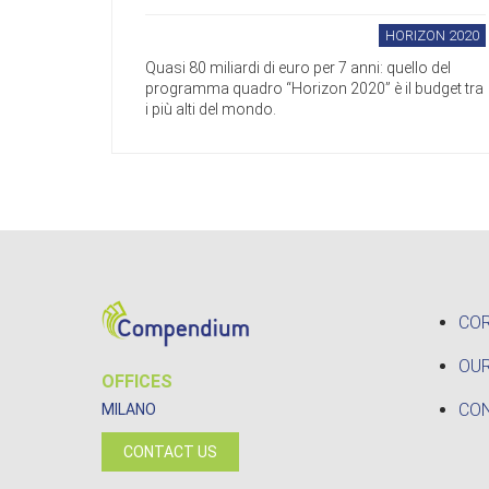
HORIZON 2020
Quasi 80 miliardi di euro per 7 anni: quello del
programma quadro “Horizon 2020” è il budget tra
i più alti del mondo.
CO
OUR
OFFICES
CO
MILANO
CONTACT US