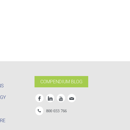
COMPENDIUM BLOG
NS
OGY
800 033 766
RE