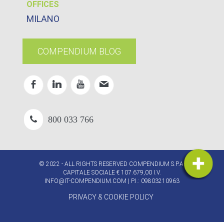
OFFICES
MILANO
COMPENDIUM BLOG
800 033 766
© 2022 - ALL RIGHTS RESERVED COMPENDIUM S.P.A.
CAPITALE SOCIALE € 107.679,00 I.V.
INFO@IT-COMPENDIUM.COM
| P.I.: 09803210963
PRIVACY & COOKIE POLICY