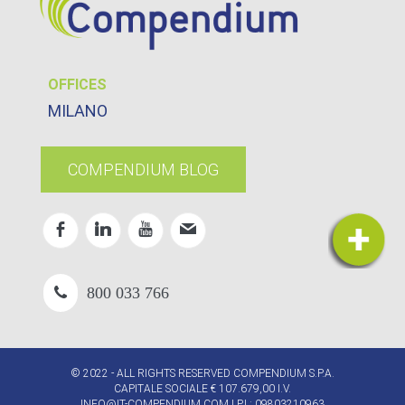
OFFICES
MILANO
COMPENDIUM BLOG
800 033 766
© 2022 - ALL RIGHTS RESERVED COMPENDIUM S.P.A.
CAPITALE SOCIALE € 107.679,00 I.V.
INFO@IT-COMPENDIUM.COM
| P.I.: 09803210963