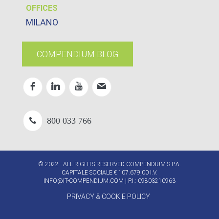
OFFICES
MILANO
COMPENDIUM BLOG
800 033 766
© 2022 - ALL RIGHTS RESERVED COMPENDIUM S.P.A.
CAPITALE SOCIALE € 107.679,00 I.V.
INFO@IT-COMPENDIUM.COM
| P.I.: 09803210963
PRIVACY & COOKIE POLICY