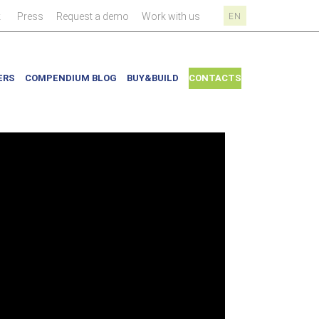
|
|
|
|
k
Press
Request a demo
Work with us
EN
ERS
COMPENDIUM BLOG
BUY&BUILD
CONTACTS