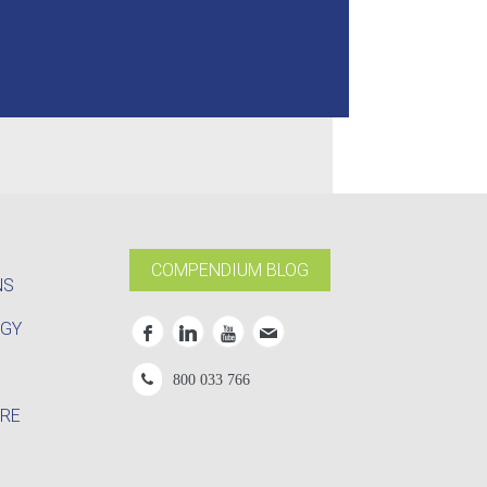
COMPENDIUM BLOG
NS
OGY
800 033 766
RE