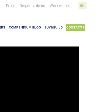
|
|
|
|
k
Press
Request a demo
Work with us
EN
ERS
COMPENDIUM BLOG
BUY&BUILD
CONTACTS