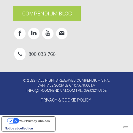
COMPENDIUM BLOG
800 033 766
© 2022 - ALL RIGHTS RESERVED COMPENDIUM S.P.A.
CAPITALE SOCIALE € 107.679,00 I.V.
INFO@IT-COMPENDIUM.COM
| P.I.: 09803210963
PRIVACY & COOKIE POLICY
Your Privacy Choices
Notice at collection