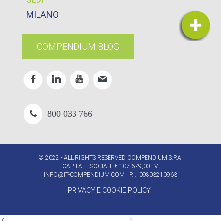
SEDI
MILANO
COMPENDIUM BLOG
800 033 766
© 2022 - ALL RIGHTS RESERVED COMPENDIUM S.P.A.
CAPITALE SOCIALE € 107.679,00 I.V.
INFO@IT-COMPENDIUM.COM
| P.I.: 09803210963
PRIVACY E COOKIE POLICY