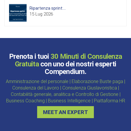
Ripartenza sprint:...
15 Lug 2026
Prenota i tuoi
30 Minuti di Consulenza
Gratuita
con uno dei nostri esperti
Compendium.
Amministrazione del personale | Elaborazione Buste paga |
Consulenza del Lavoro | Consulenza Giuslavoristica |
Contabilità generale, analitica e Controllo di Gestione |
Business Coaching | Business Intelligence | Piattaforma HR
MEET AN EXPERT