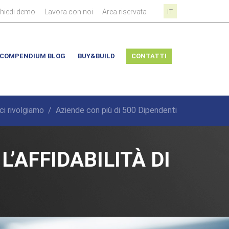
|
|
|
chiedi demo
Lavora con noi
Area riservata
IT
COMPENDIUM BLOG
BUY&BUILD
CONTATTI
 ci rivolgiamo
/
Aziende con più di 500 Dipendenti
’AFFIDABILITÀ DI