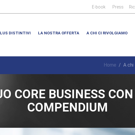
|
|
E-book
Press
Ri
LUS DISTINTIVI
LA NOSTRA OFFERTA
A CHI CI RIVOLGIAMO
Home
/
A chi
UO CORE BUSINESS CON L
COMPENDIUM