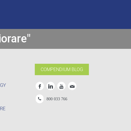
iorare"
COMPENDIUM BLOG
OGY
800 033 766
RE