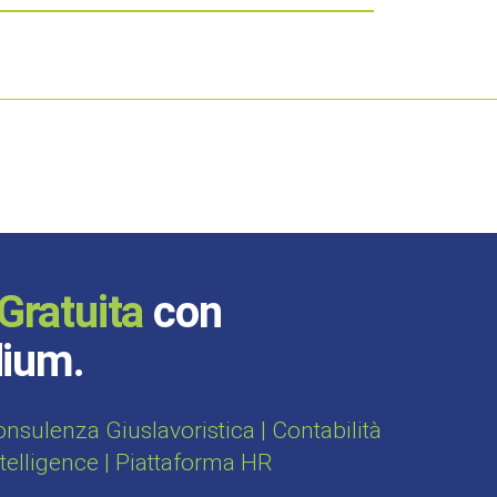
Gratuita
con
dium.
sulenza Giuslavoristica | Contabilità
ntelligence | Piattaforma HR