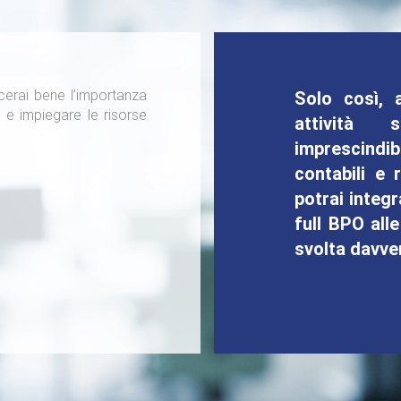
erai bene l’importanza
Solo così, 
i e impiegare le risorse
attività 
imprescindib
contabili e 
potrai integr
full BPO all
svolta davver