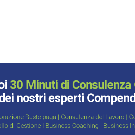
oi
30 Minuti di Consulenza 
dei nostri esperti Compen
orazione Buste paga | Consulenza del Lavoro | Con
ollo di Gestione | Business Coaching | Business I