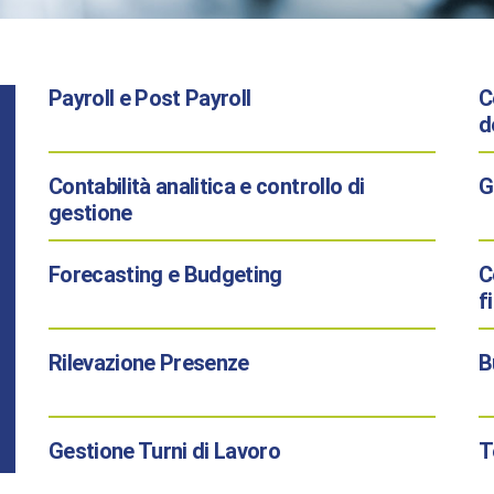
Payroll
e Post Payroll
C
d
Contabilità analitica e controllo di
G
gestione
Forecasting e Budgeting
C
f
Rilevazione Presenze
B
Gestione Turni di Lavoro
T