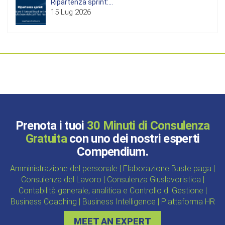
Ripartenza sprint:...
15 Lug 2026
Prenota i tuoi
30 Minuti di Consulenza
Gratuita
con uno dei nostri esperti
Compendium.
Amministrazione del personale | Elaborazione Buste paga |
Consulenza del Lavoro | Consulenza Giuslavoristica |
Contabilità generale, analitica e Controllo di Gestione |
Business Coaching | Business Intelligence | Piattaforma HR
MEET AN EXPERT