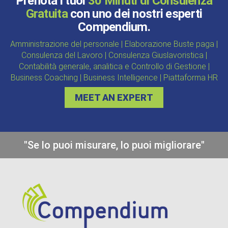
Prenota i tuoi
30 Minuti di Consulenza
Gratuita
con uno dei nostri esperti
Compendium.
Amministrazione del personale | Elaborazione Buste paga |
Consulenza del Lavoro | Consulenza Giuslavoristica |
Contabilità generale, analitica e Controllo di Gestione |
Business Coaching | Business Intelligence | Piattaforma HR
MEET AN EXPERT
"Se lo puoi misurare, lo puoi migliorare"