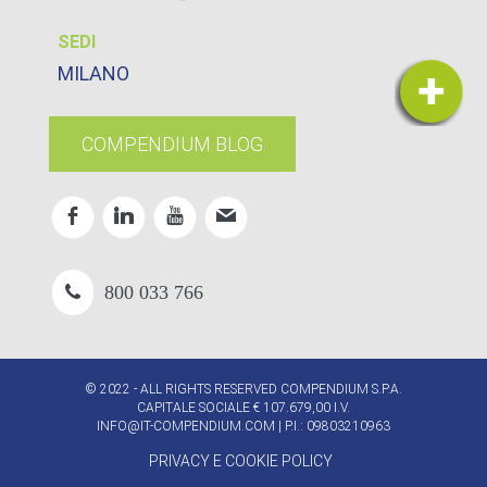
SEDI
MILANO
COMPENDIUM BLOG
800 033 766
© 2022 - ALL RIGHTS RESERVED COMPENDIUM S.P.A.
CAPITALE SOCIALE € 107.679,00 I.V.
INFO@IT-COMPENDIUM.COM
| P.I.: 09803210963
PRIVACY E COOKIE POLICY