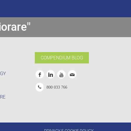
iorare"
COMPENDIUM BLOG
OGY
800 033 766
RE