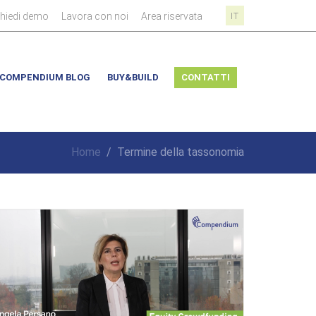
|
|
|
chiedi demo
Lavora con noi
Area riservata
IT
COMPENDIUM BLOG
BUY&BUILD
CONTATTI
Home
/
Termine della tassonomia