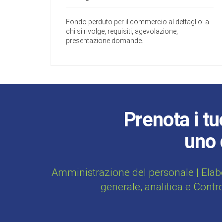
Fondo perduto per il commercio al dettaglio: a
chi si rivolge, requisiti, agevolazione,
presentazione domande.
Prenota i tu
uno 
Amministrazione del personale | Elab
generale, analitica e Contr