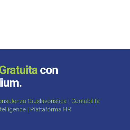
Gratuita
con
dium.
sulenza Giuslavoristica | Contabilità
ntelligence | Piattaforma HR