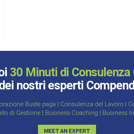
oi
30 Minuti di Consulenza 
dei nostri esperti Compen
orazione Buste paga | Consulenza del Lavoro | Con
ollo di Gestione | Business Coaching | Business I
MEET AN EXPERT