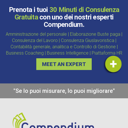
Prenota i tuoi
30 Minuti di Consulenza
Gratuita
con uno dei nostri esperti
Compendium.
Amministrazione del personale | Elaborazione Buste paga |
Consulenza del Lavoro | Consulenza Giuslavoristica |
Contabilità generale, analitica e Controllo di Gestione |
Business Coaching | Business Intelligence | Piattaforma HR
MEET AN EXPERT
"Se lo puoi misurare, lo puoi migliorare"