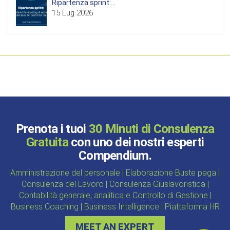
Ripartenza sprint:...
15 Lug 2026
Prenota i tuoi
30 Minuti di Consulenza
Gratuita
con uno dei nostri esperti
Compendium.
Amministrazione del personale | Elaborazione Buste paga |
Consulenza del Lavoro | Consulenza Giuslavoristica |
Contabilità generale, analitica e Controllo di Gestione |
Business Coaching | Business Intelligence | Piattaforma HR
MEET AN EXPERT