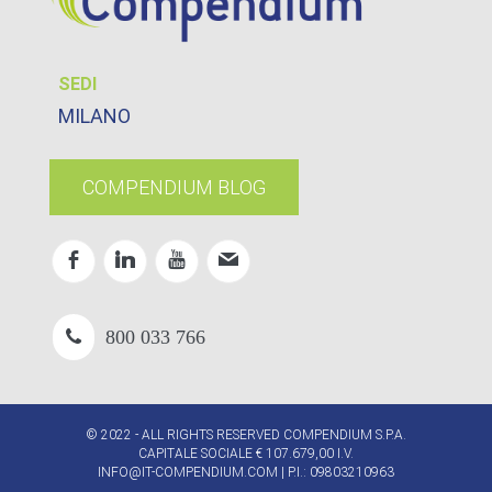
SEDI
MILANO
COMPENDIUM BLOG
800 033 766
© 2022 - ALL RIGHTS RESERVED COMPENDIUM S.P.A.
CAPITALE SOCIALE € 107.679,00 I.V.
INFO@IT-COMPENDIUM.COM
| P.I.: 09803210963