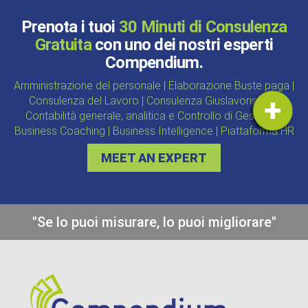
Prenota i tuoi
30 Minuti di Consulenza
Gratuita
con uno dei nostri esperti
Compendium.
Amministrazione del personale | Elaborazione Buste paga |
Consulenza del Lavoro | Consulenza Giuslavoristica |
Contabilità generale, analitica e Controllo di Gestione |
Business Coaching | Business Intelligence | Piattaforma HR
MEET AN EXPERT
"Se lo puoi misurare, lo puoi migliorare"