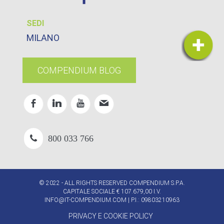
SEDI
MILANO
COMPENDIUM BLOG
800 033 766
© 2022 - ALL RIGHTS RESERVED COMPENDIUM S.P.A.
CAPITALE SOCIALE € 107.679,00 I.V.
INFO@IT-COMPENDIUM.COM
| P.I.: 09803210963
PRIVACY E COOKIE POLICY