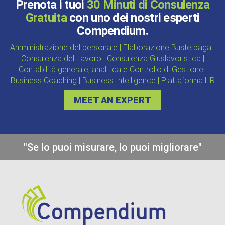
Prenota i tuoi
30 Minuti di Consulenza
Gratuita
con uno dei nostri esperti
Compendium.
Amministrazione del personale | Elaborazione Buste paga |
Consulenza del Lavoro | Consulenza Giuslavoristica |
Contabilità generale, analitica e Controllo di Gestione |
Business Coaching | Business Intelligence | Piattaforma HR
MEET AN EXPERT
"Se lo puoi misurare, lo puoi migliorare"