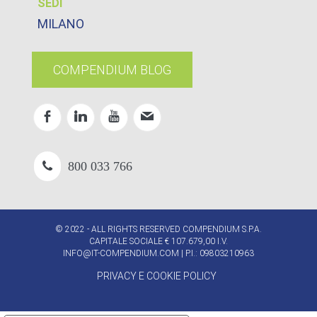
SEDI
MILANO
COMPENDIUM BLOG
800 033 766
© 2022 - ALL RIGHTS RESERVED COMPENDIUM S.P.A.
CAPITALE SOCIALE € 107.679,00 I.V.
INFO@IT-COMPENDIUM.COM
| P.I.: 09803210963
PRIVACY E COOKIE POLICY