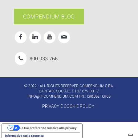
COMPENDIUM BLOG
800 033 766
© 2022 - ALL RIGHTS RESERVED COMPENDIUM S.P.A.
CAPITALE SOCIALE € 107.679,00 I.V.
INFO@IT-COMPENDIUM.COM
| P.I.: 09803210963
PRIVACY E COOKIE POLICY
Le tue preferenze relative alla privacy
Informativa sulla raccolta