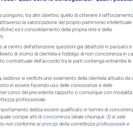
i pongono, tra altri obiettivi, quello di ottenere il rafforzament
traverso la valorizzazione del proprio patrimonio intellettuale 
iche) ed il consolidamento della propria rete e della
i.
 al centro dell’attenzione questioni già dibattute in passato e
 divieto di storno di clientela e l’obbligo di non concorrenza in c
 dato contrattuale dell’accordo tra le parti contenga entrambe le
a, laddove si verifichi uno sviamento della clientela attuato da 
posto in essere facendo uso delle conoscenze e delle
e nel corso del precedente rapporto o comunque con modalità t
rettezza professionale.
mportamento debba essere qualificato in termini di concorren
il quale compie atti di
concorrenza
sleale chiunque:
3) si vale
zzo non conforme ai
principi
della correttezza
professionale
e