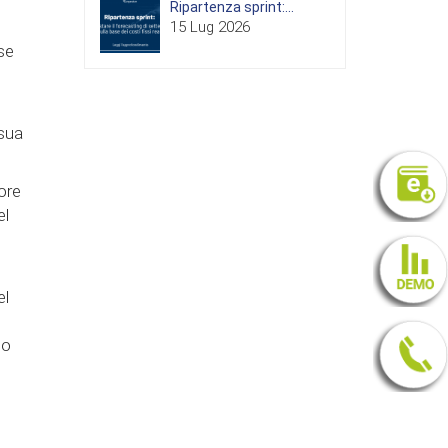
Ripartenza sprint:...
15 Lug 2026
sse
 sua
ore
el
el
io