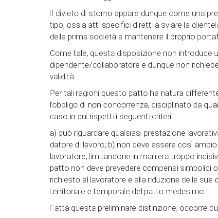
Il divieto di storno appare dunque come una pr
tipo, ossia atti specifici diretti a sviare la clien
della prima società a mantenere il proprio portafog
Come tale, questa disposizione non introduce un 
dipendente/collaboratore e dunque non richiede n
validità.
Per tali ragioni questo patto ha natura different
l’obbligo di non concorrenza, disciplinato da qua
caso in cui rispetti i seguenti criteri:
a) può riguardare qualsiasi prestazione lavorat
datore di lavoro; b) non deve essere così ampio 
lavoratore, limitandone in maniera troppo incisiva
patto non deve prevedere compensi simbolici o m
richiesto al lavoratore e alla riduzione delle s
territoriale e temporale del patto medesimo.
Fatta questa preliminare distinzione, occorre du