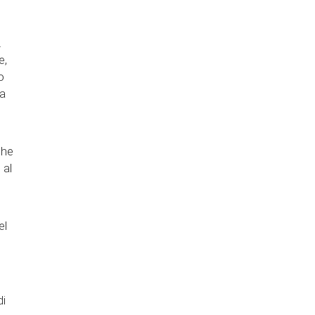
.
e,
o
za
che
 al
el
,
di