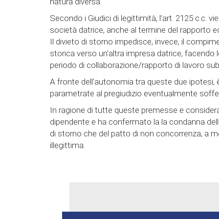
natura diversa.
Secondo i Giudici di legittimità, l’art. 2125 c.c. 
società datrice, anche al termine del rapporto ed
Il divieto di storno impedisce, invece, il compim
storica verso un'altra impresa datrice, facendo l
periodo di collaborazione/rapporto di lavoro su
A fronte dell'autonomia tra queste due ipotesi, è
parametrate al pregiudizio eventualmente sofferto 
In ragione di tutte queste premesse e consider
dipendente e ha confermato la la condanna dello
di storno che del patto di non concorrenza, a m
illegittima.