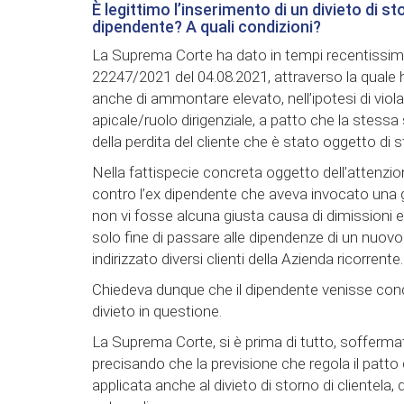
È legittimo l’inserimento di un divieto di 
dipendente? A quali condizioni?
La Suprema Corte ha dato in tempi recentissimi u
22247/2021 del 04.08.2021, attraverso la quale h
anche di ammontare elevato, nell’ipotesi di viola
apicale/ruolo dirigenziale, a patto che la stess
della perdita del cliente che è stato oggetto di s
Nella fattispecie concreta oggetto dell’attenzio
contro l’ex dipendente che aveva invocato una g
non vi fosse alcuna giusta causa di dimissioni e c
solo fine di passare alle dipendenze di un nuovo
indirizzato diversi clienti della Azienda ricorrente.
Chiedeva dunque che il dipendente venisse cond
divieto in questione.
La Suprema Corte, si è prima di tutto, soffermata
precisando che la previsione che regola il patto 
applicata anche al divieto di storno di clientel