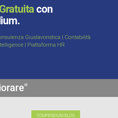
Gratuita
con
dium.
sulenza Giuslavoristica | Contabilità
ntelligence | Piattaforma HR
iorare"
COMPENDIUM BLOG