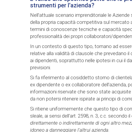
strumenti per l’azienda?
Nell’attuale scenario imprenditoriale le Aziende s
della propria capacità competitiva sul mercato at
termini di conoscenze tecniche e capacità specif
professionalità dei propri collaboratori/dipendent
In un contesto di questo tipo, tornano ad essere
relative alla validità di clausole che prevedano il
ai dipendenti, soprattutto nelle ipotesi in cui il
previsioni.
Si fa riferimento al cosiddetto storno di clientel
ex dipendente o ex collaboratore dell’azienda, 
informazioni riservate che sono state acquisit
da non potersi ritenere ispirate ai principi di cor
Si ritiene uniformemente che questo tipo di co
sleale, ai sensi dell’art. 2598, n. 3, c.c. secondo 
direttamente o indirettamente di ogni altro me
idoneo a danneggiare l'altrui azienda.