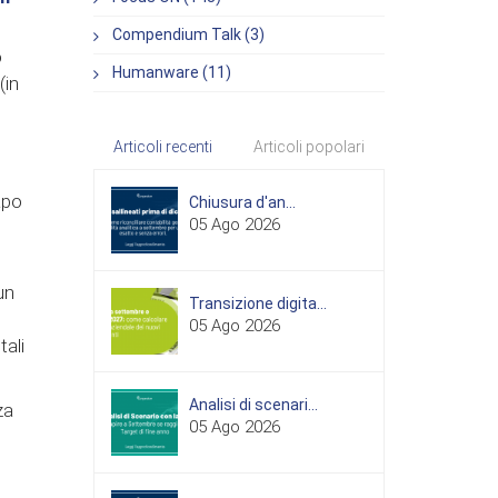
Compendium Talk (3)
o
Humanware (11)
(in
Articoli recenti
Articoli popolari
apo
Chiusura d'an...
05 Ago 2026
un
Transizione digita...
05 Ago 2026
ali
Analisi di scenari...
za
05 Ago 2026