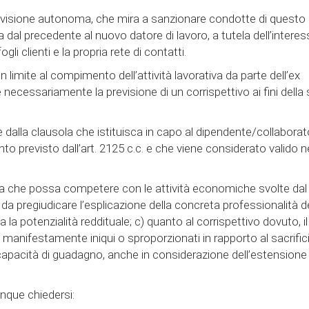
evisione autonoma, che mira a sanzionare condotte di questo
tela dal precedente al nuovo datore di lavoro, a tutela dell’intere
li clienti e la propria rete di contatti.
limite al compimento dell’attività lavorativa da parte dell’ex
ecessariamente la previsione di un corrispettivo ai fini della
e dalla clausola che istituisca in capo al dipendente/collaborat
nto previsto dall’art. 2125 c.c. e che viene considerato valido n
iva che possa competere con le attività economiche svolte dal
da pregiudicare l’esplicazione della concreta professionalità d
 la potenzialità reddituale; c) quanto al corrispettivo dovuto, il
anifestamente iniqui o sproporzionati in rapporto al sacrific
ue capacità di guadagno, anche in considerazione dell’estensione
nque chiedersi: