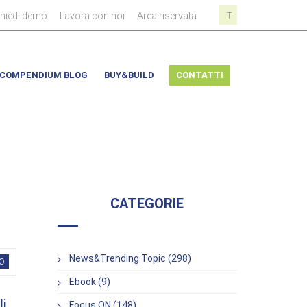
|
|
|
chiedi demo
Lavora con noi
Area riservata
IT
COMPENDIUM BLOG
BUY&BUILD
CONTATTI
CATEGORIE
News&Trending Topic (298)
O
Ebook (9)
li
Focus ON (148)