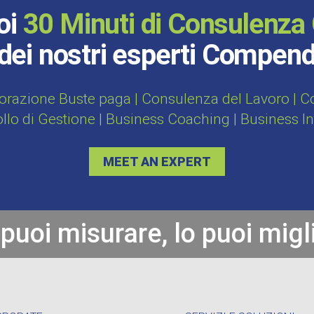
oi
30 Minuti di Consulenza 
dei nostri esperti Compen
orazione Buste paga | Consulenza del Lavoro | Con
ollo di Gestione | Business Coaching | Business I
MEET AN EXPERT
 puoi misurare, lo puoi migl