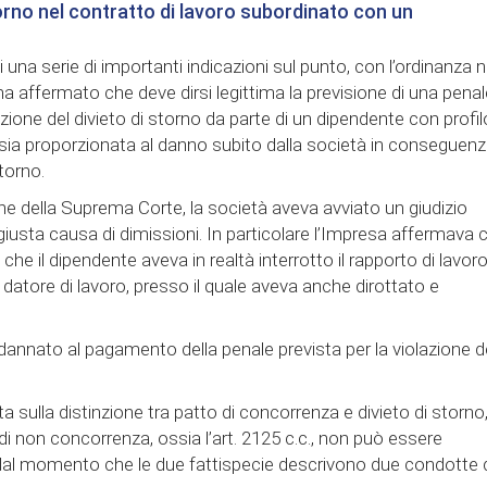
storno nel contratto di lavoro subordinato con un
na serie di importanti indicazioni sul punto, con l’ordinanza n
a affermato che deve dirsi legittima la previsione di una penal
zione del divieto di storno da parte di un dipendente con profil
a sia proporzionata al danno subito dalla società in conseguen
torno.
ne della Suprema Corte, la società aveva avviato un giudizio
iusta causa di dimissioni. In particolare l’Impresa affermava 
he il dipendente aveva in realtà interrotto il rapporto di lavoro
 datore di lavoro, presso il quale aveva anche dirottato e
annato al pagamento della penale prevista per la violazione d
 sulla distinzione tra patto di concorrenza e divieto di storno
di non concorrenza, ossia l’art. 2125 c.c., non può essere
a, dal momento che le due fattispecie descrivono due condotte 