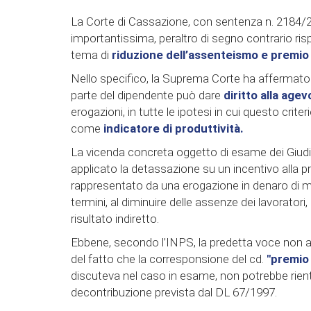
La Corte di Cassazione, con sentenza n. 2184/20
importantissima, peraltro di segno contrario ris
tema di
riduzione dell’assenteismo e premio 
Nello specifico, la Suprema Corte ha affermato c
parte del dipendente può dare
diritto alla agev
erogazioni, in tutte le ipotesi in cui questo criter
come
indicatore di produttività.
La vicenda concreta oggetto di esame dei Giudici
applicato la detassazione su un incentivo alla p
rappresentato da una erogazione in denaro di mi
termini, al diminuire delle assenze dei lavoratori
risultato indiretto.
Ebbene, secondo l’INPS, la predetta voce non 
del fatto che la corresponsione del cd.
"premio
discuteva nel caso in esame, non potrebbe rientra
decontribuzione prevista dal DL 67/1997.