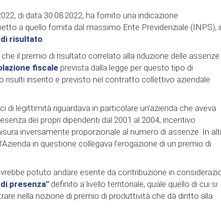
22, di data 30.08.2022, ha fornito una indicazione
petto a quello fornita dal massimo Ente Previdenziale (INPS), i
di risultato
.
he il premio di risultato correlato alla riduzione delle assenze
olazione fiscale
prevista dalla legge per questo tipo di
io risulti inserito e previsto nel contratto collettivo aziendale
 di legittimità riguardava in particolare un'azienda che aveva
resenza dei propri dipendenti dal 2001 al 2004, incentivo
sura inversamente proporzionale al numero di assenze. In altr
, l’Azienda in questione collegava l’erogazione di un premio di
avrebbe potuto andare esente da contribuzione in considerazi
 di presenza"
definito a livello territoriale, quale quello di cui si
re nella nozione di premio di produttività che dà diritto alla