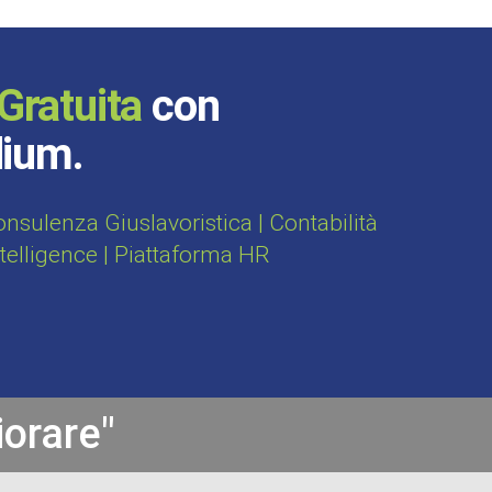
Gratuita
con
dium.
sulenza Giuslavoristica | Contabilità
ntelligence | Piattaforma HR
iorare"