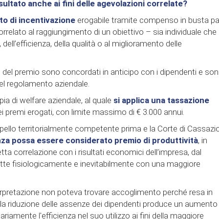
ultato anche ai fini delle agevolazioni correlate?
o di incentivazione
erogabile tramite compenso in busta pa
orrelato al raggiungimento di un obiettivo – sia individuale che
dell’efficienza, della qualità o al miglioramento delle
ione del premio sono concordati in anticipo con i dipendenti e so
el regolamento aziendale.
mpia di welfare aziendale, al quale
si applica una tassazione
dei premi erogati, con limite massimo di € 3.000 annui.
Appello territorialmente competente prima e la Corte di Cassazi
nza possa essere considerato premio di produttività
, in
ta correlazione con i risultati economici dell’impresa, dal
e fisiologicamente e inevitabilmente con una maggiore
erpretazione non poteva trovare accoglimento perché resa in
e la riduzione delle assenze dei dipendenti produce un aumento
amente l'efficienza nel suo utilizzo ai fini della maggiore