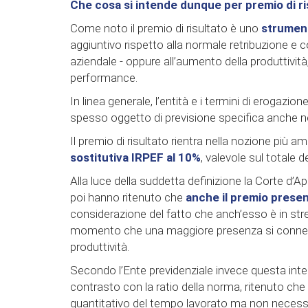
Che cosa si intende dunque per premio di ris
Come noto il premio di risultato è uno
strument
aggiuntivo rispetto alla normale retribuzione e c
aziendale - oppure all’aumento della produttività, 
performance.
In linea generale, l’entità e i termini di erogaz
spesso oggetto di previsione specifica anche n
Il premio di risultato rientra nella nozione più a
sostitutiva IRPEF al 10%
, valevole sul totale 
Alla luce della suddetta definizione la Corte d’
poi hanno ritenuto che
anche il premio prese
considerazione del fatto che anch’esso è in stret
momento che una maggiore presenza si connett
produttività.
Secondo l’Ente previdenziale invece questa int
contrasto con la ratio della norma, ritenuto ch
quantitativo del tempo lavorato ma non necessari