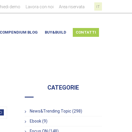
|
|
|
chiedi demo
Lavora con noi
Area riservata
IT
COMPENDIUM BLOG
BUY&BUILD
CONTATTI
CATEGORIE
News&Trending Topic (298)
O
Ebook (9)
Focus ON (148)