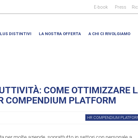
|
|
E-book
Press
Ri
LUS DISTINTIVI
LA NOSTRA OFFERTA
A CHI CI RIVOLGIAMO
UTTIVITÀ: COME OTTIMIZZARE 
’HR COMPENDIUM PLATFORM
HR COMPENDIUM PLATFOR
da per molte aziende, soprattutto in settori con personale a