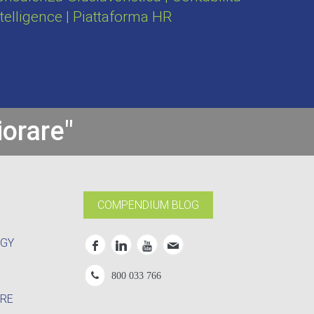
ntelligence | Piattaforma HR
iorare"
COMPENDIUM BLOG
OGY
800 033 766
RE