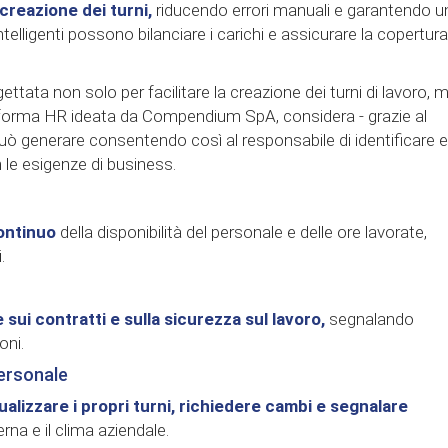
creazione dei turni,
riducendo errori manuali e garantendo u
intelligenti possono bilanciare i carichi e assicurare la copertura
ettata non solo per facilitare la creazione dei turni di lavoro, 
iattaforma HR ideata da Compendium SpA, considera - grazie al
può generare consentendo così al responsabile di identificare e
n le esigenze di business.
ontinuo
della disponibilità del personale e delle ore lavorate,
.
 sui contratti e sulla sicurezza sul lavoro,
segnalando
oni.
personale
ualizzare i propri turni, richiedere cambi e segnalare
na e il clima aziendale.