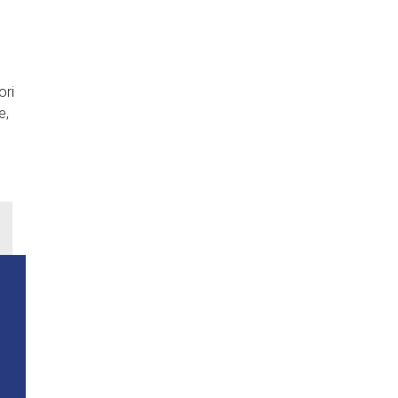
ori
e,