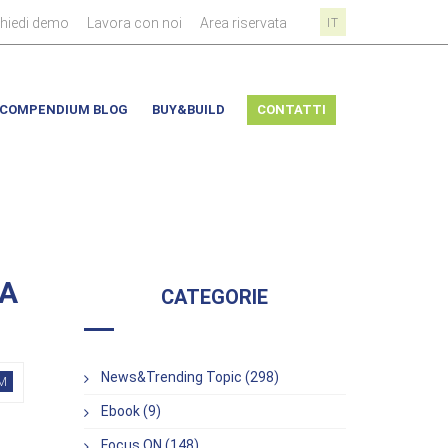
|
|
|
chiedi demo
Lavora con noi
Area riservata
IT
COMPENDIUM BLOG
BUY&BUILD
CONTATTI
LA
CATEGORIE
News&Trending Topic (298)
M
Ebook (9)
Focus ON (148)