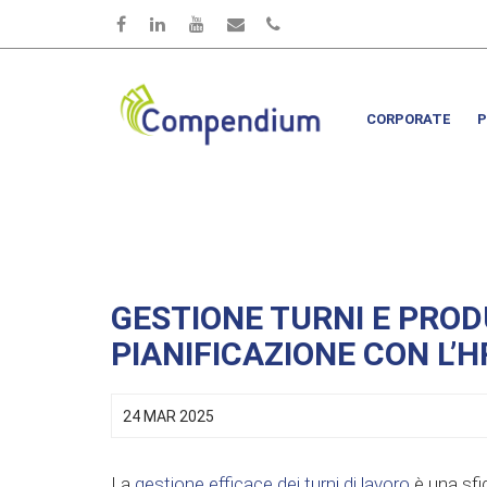
Salta al contenuto principale
CORPORATE
P
GESTIONE TURNI E PROD
PIANIFICAZIONE CON L
24 MAR 2025
La
gestione efficace dei turni di lavoro
è una sfi