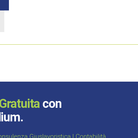
Gratuita
con
dium.
sulenza Giuslavoristica | Contabilità