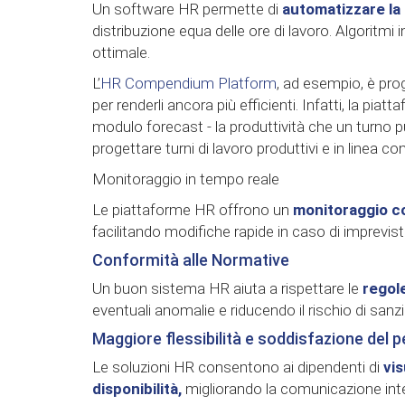
Un software HR permette di
automatizzare la 
distribuzione equa delle ore di lavoro. Algoritmi 
ottimale.
L’
HR Compendium Platform
, ad esempio, è prog
per renderli ancora più efficienti. Infatti, la p
modulo forecast - la produttività che un turno 
progettare turni di lavoro produttivi e in linea co
Monitoraggio in tempo reale
Le piattaforme HR offrono un
monitoraggio c
facilitando modifiche rapide in caso di imprevisti
Conformità alle Normative
Un buon sistema HR aiuta a rispettare le
regole
eventuali anomalie e riducendo il rischio di sanzi
Maggiore flessibilità e soddisfazione del 
Le soluzioni HR consentono ai dipendenti di
vis
disponibilità,
migliorando la comunicazione inter