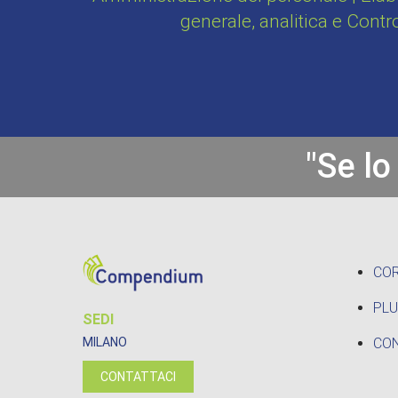
generale, analitica e Contr
"Se lo
CO
PLU
SEDI
CON
MILANO
CONTATTACI