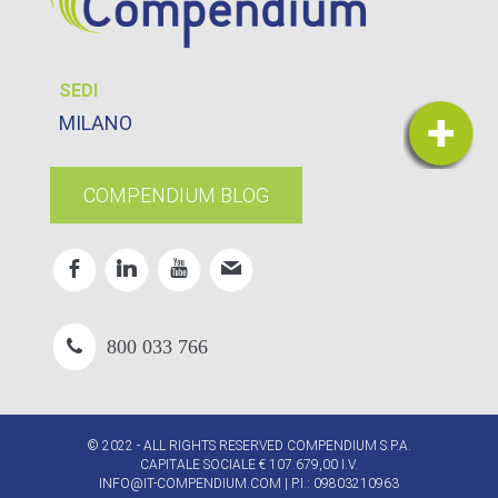
SEDI
MILANO
COMPENDIUM BLOG
800 033 766
© 2022 - ALL RIGHTS RESERVED COMPENDIUM S.P.A.
CAPITALE SOCIALE € 107.679,00 I.V.
INFO@IT-COMPENDIUM.COM
| P.I.: 09803210963