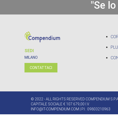
"Se lo
CO
PLU
SEDI
CON
MILANO
CONTATTACI
© 2022 - ALL RIGHTS RESERVED COMPENDIUM S.P.A
CAPITALE SOCIALE € 107.679,00 I.V.
INFO@IT-COMPENDIUM.COM
| P.I.: 09803210963