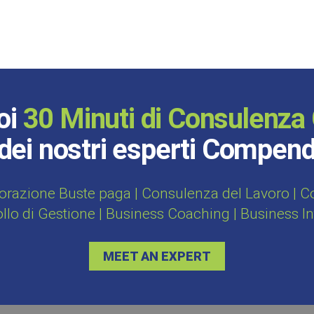
oi
30 Minuti di Consulenza 
dei nostri esperti Compen
orazione Buste paga | Consulenza del Lavoro | Con
ollo di Gestione | Business Coaching | Business I
MEET AN EXPERT