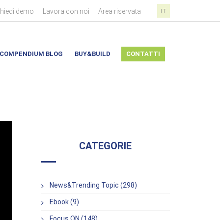
|
|
|
chiedi demo
Lavora con noi
Area riservata
IT
COMPENDIUM BLOG
BUY&BUILD
CONTATTI
CATEGORIE
News&Trending Topic (298)
Ebook (9)
Focus ON (148)