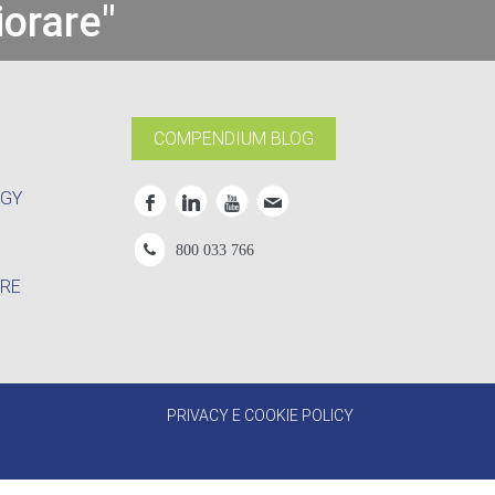
iorare"
COMPENDIUM BLOG
OGY
800 033 766
RE
PRIVACY E COOKIE POLICY