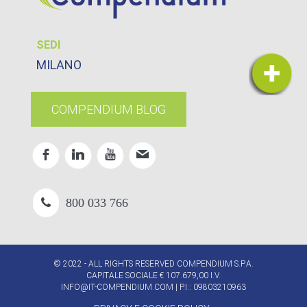
SEDI
MILANO
COMPENDIUM BLOG
800 033 766
© 2022 - ALL RIGHTS RESERVED COMPENDIUM S.P.A.
CAPITALE SOCIALE € 107.679,00 I.V.
INFO@IT-COMPENDIUM.COM
| P.I.: 09803210963