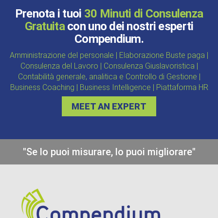
Prenota i tuoi
30 Minuti di Consulenza
Gratuita
con uno dei nostri esperti
Compendium.
Amministrazione del personale | Elaborazione Buste paga |
Consulenza del Lavoro | Consulenza Giuslavoristica |
Contabilità generale, analitica e Controllo di Gestione |
Business Coaching | Business Intelligence | Piattaforma HR
MEET AN EXPERT
"Se lo puoi misurare, lo puoi migliorare"