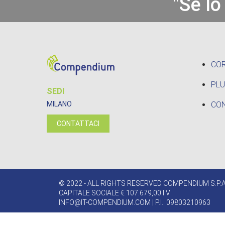
"Se lo
CO
PLU
SEDI
CON
MILANO
CONTATTACI
© 2022 - ALL RIGHTS RESERVED COMPENDIUM S.P.A
CAPITALE SOCIALE € 107.679,00 I.V.
INFO@IT-COMPENDIUM.COM
| P.I.: 09803210963