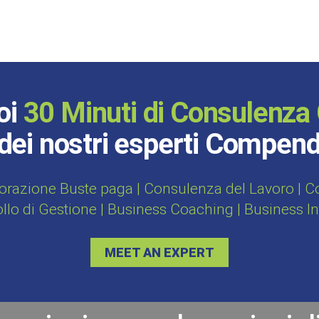
oi
30 Minuti di Consulenza 
dei nostri esperti Compen
orazione Buste paga | Consulenza del Lavoro | Con
ollo di Gestione | Business Coaching | Business I
MEET AN EXPERT