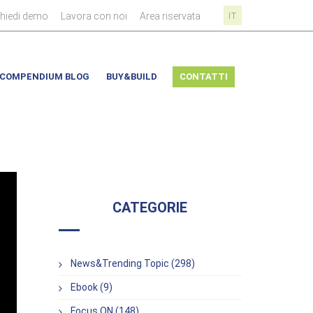
|
|
|
chiedi demo
Lavora con noi
Area riservata
IT
COMPENDIUM BLOG
BUY&BUILD
CONTATTI
CATEGORIE
News&Trending Topic (298)
Ebook (9)
Focus ON (148)