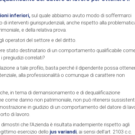
oni inferiori,
sul quale abbiamo avuto modo di soffermarci
di interventi giurisprudenziali, anche rispetto alla problematic
moniale, e della relativa prova.
i operatori del settore e del diritto.
ssere stato destinatario di un comportamento qualificabile com
 pregiudizi correlati?
elazione a tale profilo, basta perché il dipendente possa ottene
stenziale, alla professionalità o comunque di carattere non
 che, in tema di demansionamento e di dequalificazione
anche come danno non patrimoniale, non può ritenersi sussisten
imostrazione in giudizio di un comportamento del datore di lav
porto di lavoro.
re dimostri che l’Azienda è risultata inadempiente rispetto agli
legittimo esercizio dello
jus variandi
, ai sensi dell’art. 2103 c.c.