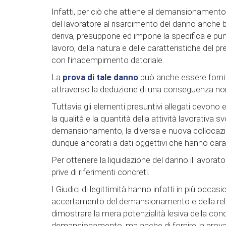
Infatti, per ciò che attiene al demansionamento e
del lavoratore al risarcimento del danno anche
deriva, presuppone ed impone la specifica e pu
lavoro, della natura e delle caratteristiche del 
con l’inadempimento datoriale.
La
prova di tale danno
può anche essere fornita
attraverso la deduzione di una conseguenza non
Tuttavia gli elementi presuntivi allegati devono 
la qualità e la quantità della attività lavorativa sv
demansionamento, la diversa e nuova collocazio
dunque ancorati a dati oggettivi che hanno cara
Per ottenere la liquidazione del danno il lavora
prive di riferimenti concreti.
I Giudici di legittimità hanno infatti in più occas
accertamento del demansionamento e della relativa 
dimostrare la mera potenzialità lesiva della cond
demansionamento, ma anche di fornire la prova e