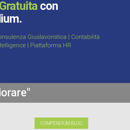
Gratuita
con
dium.
sulenza Giuslavoristica | Contabilità
ntelligence | Piattaforma HR
iorare"
COMPENDIUM BLOG