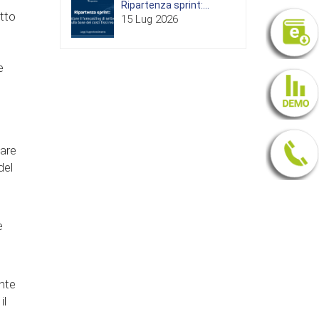
Ripartenza sprint:...
itto
15 Lug 2026
e
tare
del
e
ente
il