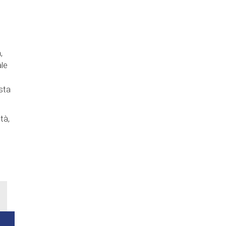
,
ale
esta
tà,