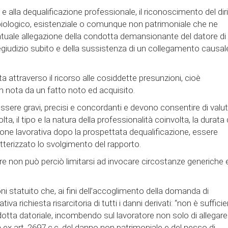
 alla dequalificazione professionale, il riconoscimento del dir
 biologico, esistenziale o comunque non patrimoniale che ne
ntuale allegazione della condotta demansionante del datore di
pregiudizio subito e della sussistenza di un collegamento causal
 attraverso il ricorso alle cosiddette presunzioni, cioè
 nota da un fatto noto ed acquisito.
essere gravi, precisi e concordanti e devono consentire di valu
olta, il tipo e la natura della professionalità coinvolta, la durata 
ne lavorativa dopo la prospettata dequalificazione, essere
tterizzato lo svolgimento del rapporto.
tore non può perciò limitarsi ad invocare circostanze generiche 
ioni statuito che, ai fini dell’accoglimento della domanda di
richiesta risarcitoria di tutti i danni derivati: “non è suffici
otta datoriale, incombendo sul lavoratore non solo di allegare 
x art. 2697 c.c. del danno non patrimoniale e del nesso di