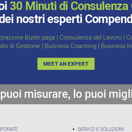
oi
30 Minuti di Consulenza 
dei nostri esperti Compen
orazione Buste paga | Consulenza del Lavoro | Con
ollo di Gestione | Business Coaching | Business I
MEET AN EXPERT
 puoi misurare, lo puoi migl
RPORATE
SERVIZI E SOLUZIONI