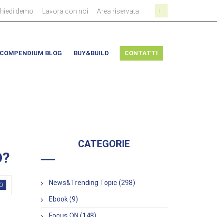
|
|
|
chiedi demo
Lavora con noi
Area riservata
IT
COMPENDIUM BLOG
BUY&BUILD
CONTATTI
CATEGORIE
O?
News&Trending Topic (298)
O
Ebook (9)
Focus ON (148)