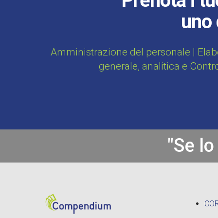
Prenota i tu
uno 
Amministrazione del personale | Elab
generale, analitica e Contr
"Se lo
CO