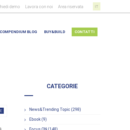
|
|
|
chiedi demo
Lavora con noi
Area riservata
IT
COMPENDIUM BLOG
BUY&BUILD
CONTATTI
CATEGORIE
News&Trending Topic (298)
E
Ebook (9)
i
Focus ON (148)