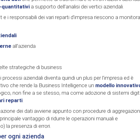
-quantitativi
a supporto dell’analisi dei vertici aziendali.
t e i responsabili dei vari reparti d’impresa riescono a monitor
iendali
terne
all’azienda
lte strategiche di business
ei processi aziendali diventa quindi un plus per l’impresa ed è
intivo che rende la Business Intelligence un
modello innovativ
gico, non fine a se stesso, ma come adozione di sistemi digita
ri reparti
.
alidazione dei dati avviene appunto con procedure di aggregazio
incipale vantaggio di ridurre le operazioni manuali e
 la presenza di errori.
per ogni azienda