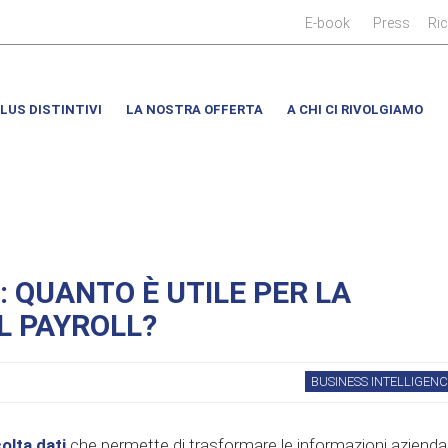
|
|
E-book
Press
Ri
LUS DISTINTIVI
LA NOSTRA OFFERTA
A CHI CI RIVOLGIAMO
: QUANTO È UTILE PER LA
L PAYROLL?
BUSINESS INTELLIGENC
olta dati
che permette di trasformare le informazioni aziendal