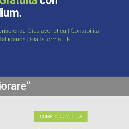
Gratuita
con
dium.
sulenza Giuslavoristica | Contabilità
ntelligence | Piattaforma HR
iorare"
COMPENDIUM BLOG