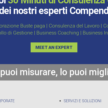
oi
30 Minuti di Consulenza 
dei nostri esperti Compen
orazione Buste paga | Consulenza del Lavoro | Con
ollo di Gestione | Business Coaching | Business I
MEET AN EXPERT
 puoi misurare, lo puoi migl
RPORATE
SERVIZI E SOLUZIONI