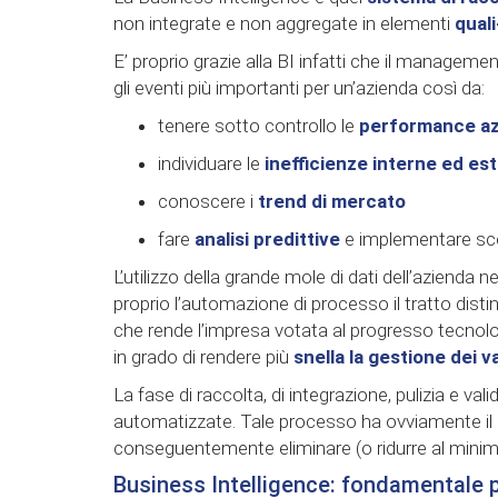
non integrate e non aggregate in elementi
quali
E’ proprio grazie alla BI infatti che il managemen
gli eventi più importanti per un’azienda così da:
tenere sotto controllo le
performance az
individuare le
inefficienze interne ed es
conoscere i
trend di mercato
fare
analisi predittive
e implementare sce
L’utilizzo della grande mole di dati dell’azienda n
proprio l’automazione di processo il tratto dist
che rende l’impresa votata al progresso tecnolo
in grado di rendere più
snella la gestione dei va
La fase di raccolta, di integrazione, pulizia e v
automatizzate. Tale processo ha ovviamente il pr
conseguentemente eliminare (o ridurre al minimo)
Business Intelligence: fondamentale 