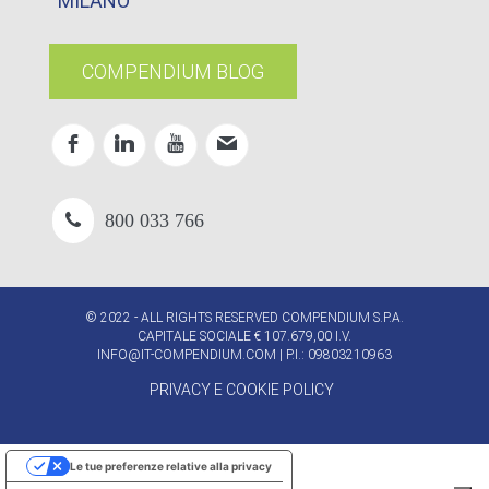
MILANO
COMPENDIUM BLOG
800 033 766
© 2022 - ALL RIGHTS RESERVED COMPENDIUM S.P.A.
CAPITALE SOCIALE € 107.679,00 I.V.
INFO@IT-COMPENDIUM.COM
| P.I.: 09803210963
PRIVACY E COOKIE POLICY
Le tue preferenze relative alla privacy