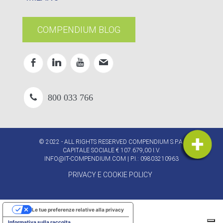
COMPENDIUM BLOG
800 033 766
© 2022 - ALL RIGHTS RESERVED COMPENDIUM S.P.A.
CAPITALE SOCIALE € 107.679,00 I.V.
INFO@IT-COMPENDIUM.COM
| P.I.: 09803210963
PRIVACY E COOKIE POLICY
Le tue preferenze relative alla privacy
Informativa sulla raccolta