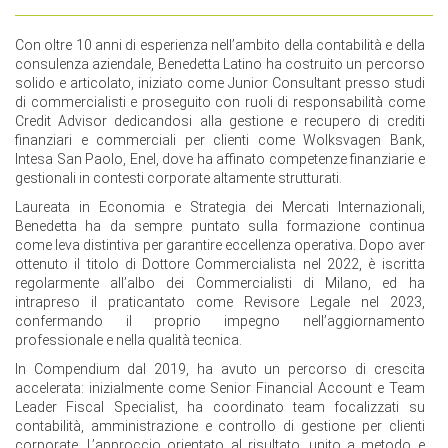
Con oltre 10 anni di esperienza nell’ambito della contabilità e della
consulenza aziendale, Benedetta Latino ha costruito un percorso
solido e articolato, iniziato come Junior Consultant presso studi
di commercialisti e proseguito con ruoli di responsabilità come
Credit Advisor dedicandosi alla gestione e recupero di crediti
finanziari e commerciali per clienti come Wolksvagen Bank,
Intesa San Paolo, Enel, dove ha affinato competenze finanziarie e
gestionali in contesti corporate altamente strutturati.
Laureata in Economia e Strategia dei Mercati Internazionali,
Benedetta ha da sempre puntato sulla formazione continua
come leva distintiva per garantire eccellenza operativa. Dopo aver
ottenuto il titolo di Dottore Commercialista nel 2022, è iscritta
regolarmente all’albo dei Commercialisti di Milano, ed ha
intrapreso il praticantato come Revisore Legale nel 2023,
confermando il proprio impegno nell’aggiornamento
professionale e nella qualità tecnica.
In Compendium dal 2019, ha avuto un percorso di crescita
accelerata: inizialmente come Senior Financial Account e Team
Leader Fiscal Specialist, ha coordinato team focalizzati su
contabilità, amministrazione e controllo di gestione per clienti
corporate. L’approccio orientato al risultato, unito a metodo e