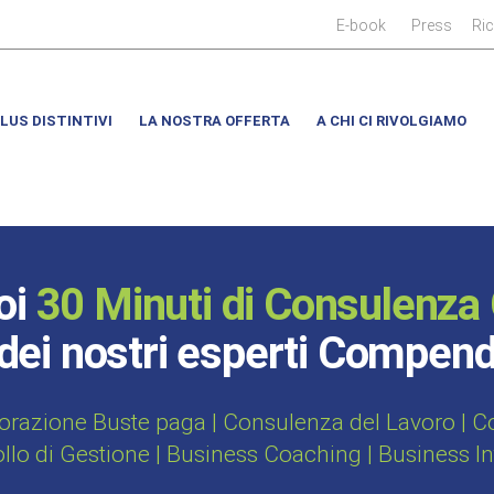
|
|
E-book
Press
Ri
LUS DISTINTIVI
LA NOSTRA OFFERTA
A CHI CI RIVOLGIAMO
oi
30 Minuti di Consulenza 
dei nostri esperti Compen
orazione Buste paga | Consulenza del Lavoro | Con
ollo di Gestione | Business Coaching | Business I