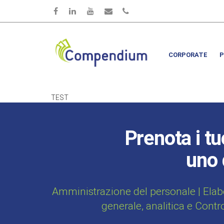
Salta al contenuto principale
CORPORATE
P
TEST
Prenota i tu
uno 
Amministrazione del personale | Elab
generale, analitica e Contr