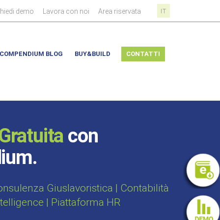
|
|
|
chiedi demo
Lavora con noi
Area riservata
IT
COMPENDIUM BLOG
BUY&BUILD
CONTATTI
Gratuita
con
dium.
sulenza Giuslavoristica | Contabilità
ntelligence | Piattaforma HR