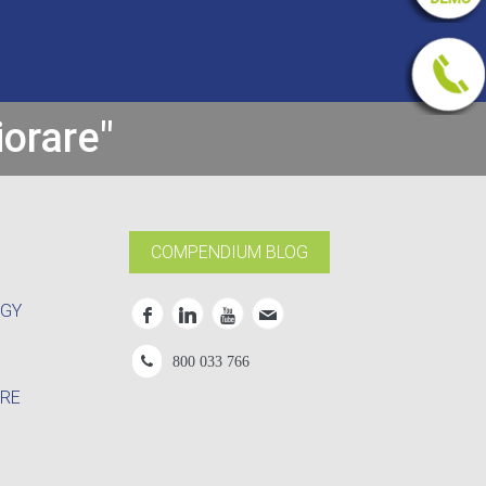
iorare"
COMPENDIUM BLOG
OGY
800 033 766
RE