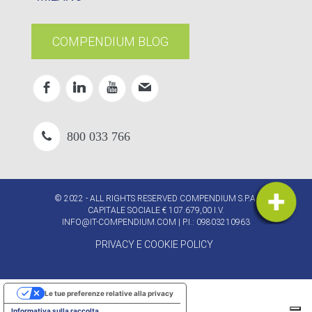
COMPENDIUM BLOG
800 033 766
© 2022 - ALL RIGHTS RESERVED COMPENDIUM S.P.A.
CAPITALE SOCIALE € 107.679,00 I.V.
INFO@IT-COMPENDIUM.COM
| P.I.: 09803210963
PRIVACY E COOKIE POLICY
Le tue preferenze relative alla privacy
Informativa sulla raccolta